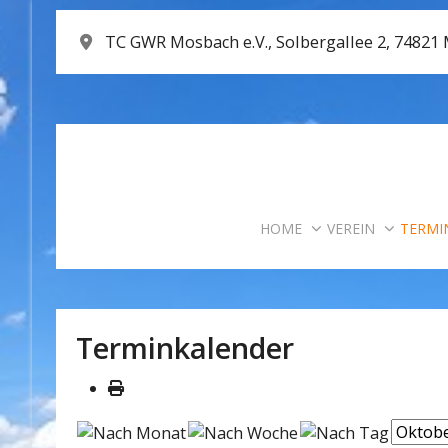
TC GWR Mosbach e.V., Solbergallee 2, 74821
HOME
VEREIN
TERMI
Terminkalender