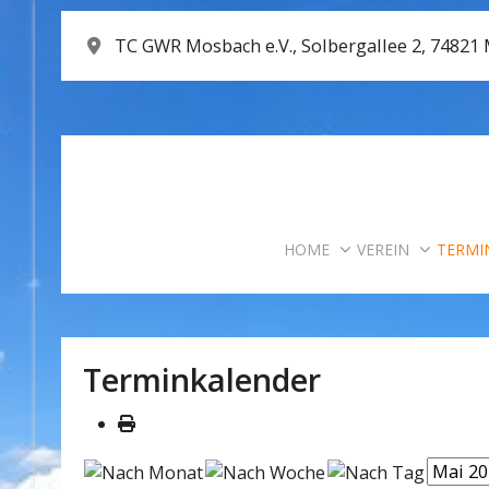
TC GWR Mosbach e.V., Solbergallee 2, 74821
HOME
VEREIN
TERMI
Terminkalender