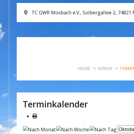
TC GWR Mosbach e.V., Solbergallee 2, 74821
HOME
VEREIN
TERMI
Terminkalender