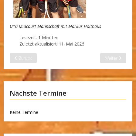
U10-Midcourt-Mannschaft mit Markus Holthaus
Lesezeit: 1 Minuten
Zuletzt aktualisiert: 11. Mai 2026
Vorheriger Beitrag: Langes (Tennis-)Wochenende
Nächster Beitr
Zurück
Weiter
Nächste Termine
Keine Termine