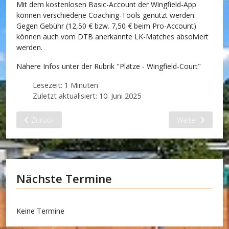
Mit dem kostenlosen Basic-Account der Wingfield-App
können verschiedene Coaching-Tools genutzt werden.
Gegen Gebühr (12,50 € bzw. 7,50 € beim Pro-Account)
können auch vom DTB anerkannte LK-Matches absolviert
werden.
Nähere Infos unter der Rubrik "
Plätze - Wingfield-Court
"
Lesezeit: 1 Minuten
Zuletzt aktualisiert: 10. Juni 2025
Vorheriger Beitrag: Mitgliederversammlung 2025
Nächster Beitra
Zurück
Weiter
Nächste Termine
Keine Termine