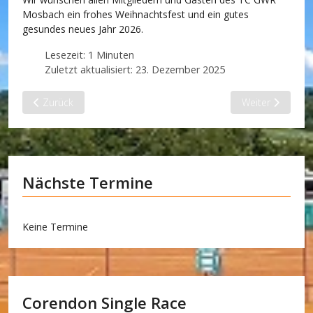
Mosbach ein frohes Weihnachtsfest und ein gutes
gesundes neues Jahr 2026.
Lesezeit: 1 Minuten
Zuletzt aktualisiert: 23. Dezember 2025
Vorheriger Beitrag: Erster Spieltag im neuen Jahr
Nächster Beitrag
Zurück
Weiter
Nächste Termine
Keine Termine
Corendon Single Race