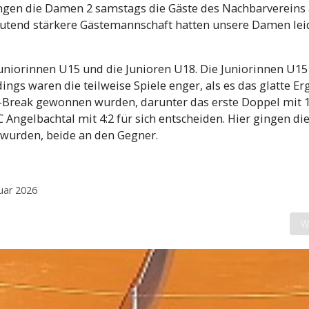
ngen die Damen 2 samstags die Gäste des Nachbarvereins 
deutend stärkere Gästemannschaft hatten unsere Damen lei
Juniorinnen U15 und die Junioren U18. Die Juniorinnen U15
ngs waren die teilweise Spiele enger, als es das glatte Er
ie-Break gewonnen wurden, darunter das erste Doppel mit 1
 Angelbachtal mit 4:2 für sich entscheiden. Hier gingen di
 wurden, beide an den Gegner.
nuar 2026
N
W