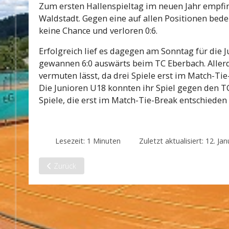
Zum ersten Hallenspieltag im neuen Jahr empfi
Waldstadt. Gegen eine auf allen Positionen be
keine Chance und verloren 0:6.
Erfolgreich lief es dagegen am Sonntag für die 
gewannen 6:0 auswärts beim TC Eberbach. Allerdi
vermuten lässt, da drei Spiele erst im Match-T
Die Junioren U18 konnten ihr Spiel gegen den TC
Spiele, die erst im Match-Tie-Break entschieden
Lesezeit: 1 Minuten
Zuletzt aktualisiert: 12. Ja
Vorheriger Beitrag: Sommersaison 2026
Zurück