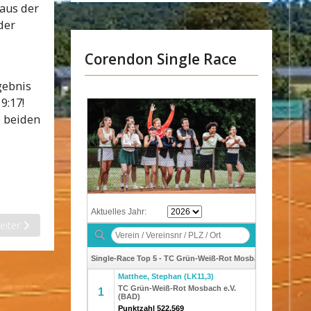
aus der
der
Corendon Single Race
gebnis
9:17!
e beiden
ächster Beitrag: Frohe Weihnachten und ein gutes neues Jahr
eiter