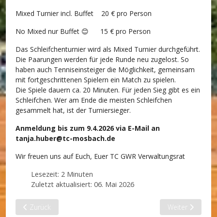
Mixed Turnier incl. Buffet 20 € pro Person
No Mixed nur Buffet 😊 15 € pro Person
Das Schleifchenturnier wird als Mixed Turnier durchgeführt.
Die Paarungen werden für jede Runde neu zugelost. So
haben auch Tenniseinsteiger die Möglichkeit, gemeinsam
mit fortgeschrittenen Spielern ein Match zu spielen.
Die Spiele dauern ca. 20 Minuten. Für jeden Sieg gibt es ein
Schleifchen. Wer am Ende die meisten Schleifchen
gesammelt hat, ist der Turniersieger.
Anmeldung bis zum 9.4.2026 via E-Mail an
tanja.huber@tc-mosbach.de
Wir freuen uns auf Euch, Euer TC GWR Verwaltungsrat
Lesezeit: 2 Minuten
Zuletzt aktualisiert: 06. Mai 2026
Vorheriger Beitrag: Vorletzter Hallenspieltag
Nächster Beitra
Zurück
Weiter