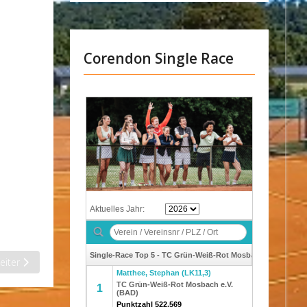
Corendon Single Race
ächster Beitrag: TC Mosbach GWR: Herren 75 werden Bezirksmeister
eiter