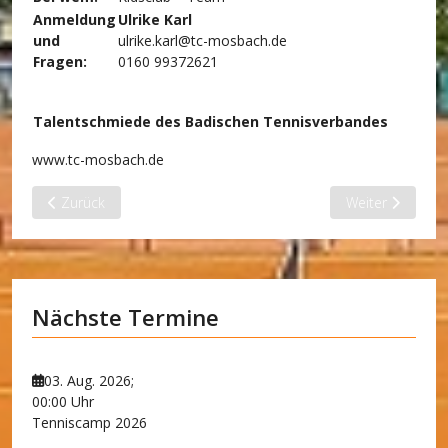
Anmeldung
Ulrike Karl
und
ulrike.karl@tc-mosbach.de
Fragen:
0160 99372621
Talentschmiede des Badischen Tennisverbandes
www.tc-mosbach.de
Vorheriger Beitrag: Schnuppertraining
Nächster Beitra
Zurück
Weiter
Nächste Termine
03. Aug. 2026
;
00:00 Uhr
Tenniscamp 2026