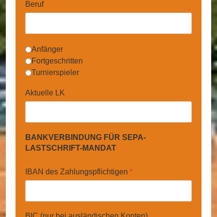
Beruf
Spielerstatus
Anfänger
Fortgeschritten
Turnierspieler
Aktuelle LK
BANKVERBINDUNG FÜR SEPA-
LASTSCHRIFT-MANDAT
IBAN des Zahlungspflichtigen
*
BIC (nur bei ausländischen Konten)