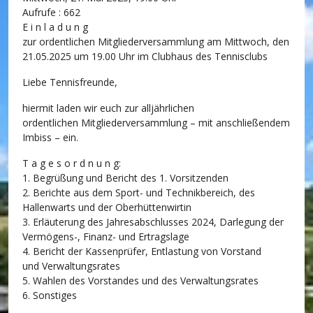
Aufrufe
: 662
E i n l a d u n g
zur ordentlichen Mitgliederversammlung am Mittwoch, den
21.05.2025 um 19.00 Uhr im Clubhaus des Tennisclubs
Liebe Tennisfreunde,
hiermit laden wir euch zur alljährlichen
ordentlichen Mitgliederversammlung – mit anschließendem
Imbiss – ein.
T a g e s o r d n u n g:
1. Begrüßung und Bericht des 1. Vorsitzenden
2. Berichte aus dem Sport- und Technikbereich, des
Hallenwarts und der Oberhüttenwirtin
3. Erläuterung des Jahresabschlusses 2024, Darlegung der
Vermögens-, Finanz- und Ertragslage
4. Bericht der Kassenprüfer, Entlastung von Vorstand
und Verwaltungsrates
5. Wahlen des Vorstandes und des Verwaltungsrates
6. Sonstiges