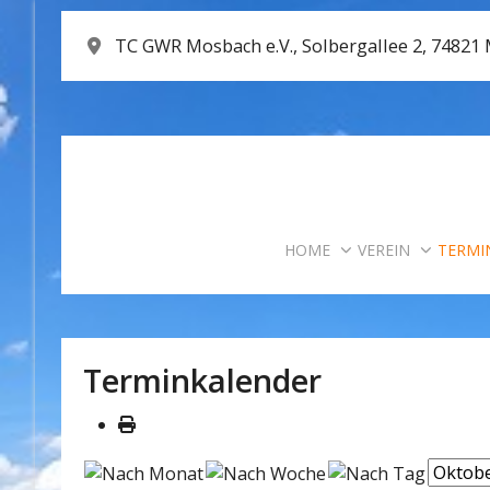
TC GWR Mosbach e.V., Solbergallee 2, 74821
HOME
VEREIN
TERMI
Terminkalender