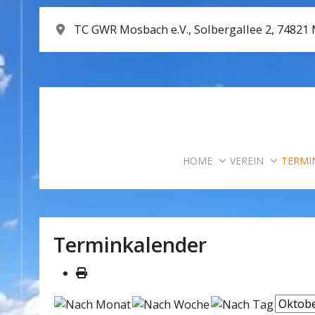
TC GWR Mosbach e.V., Solbergallee 2, 74821
HOME
VEREIN
TERMI
Terminkalender