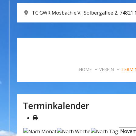
TC GWR Mosbach e.V., Solbergallee 2, 74821
HOME
VEREIN
TERMI
Terminkalender