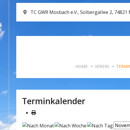
TC GWR Mosbach e.V., Solbergallee 2, 74821
HOME
VEREIN
TERMI
Terminkalender