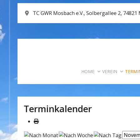
TC GWR Mosbach e.V., Solbergallee 2, 74821
HOME
VEREIN
TERMI
Terminkalender