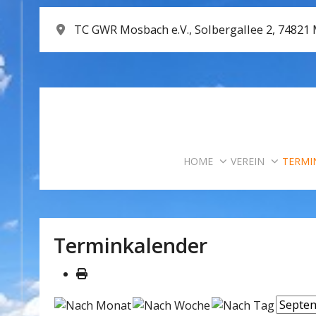
TC GWR Mosbach e.V., Solbergallee 2, 74821
HOME
VEREIN
TERMI
Terminkalender