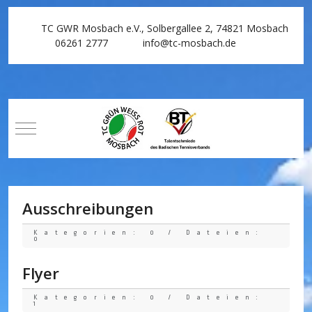
TC GWR Mosbach e.V., Solbergallee 2, 74821 Mosbach
06261 2777
info@tc-mosbach.de
Mobile Menu Toggle
Ausschreibungen
Kategorien: 0
/
Dateien:
0
Flyer
Kategorien: 0
/
Dateien:
1