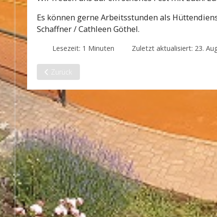
Es können gerne Arbeitsstunden als Hüttendienst
Schaffner / Cathleen Göthel.
Lesezeit: 1 Minuten
Zuletzt aktualisiert: 23. A
Vorheriger Beitrag: Mixed: Siegesserie hält an
Zurück