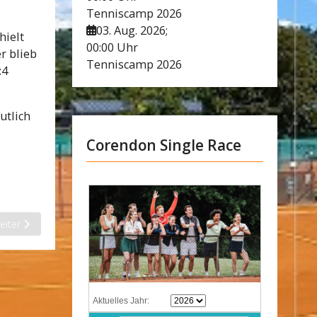
Tenniscamp 2026
03. Aug. 2026
;
hielt
00:00 Uhr
r blieb
Tenniscamp 2026
:4
utlich
Corendon Single Race
chster Beitrag: Jano Wanierke holt U16–Titel!
eiter