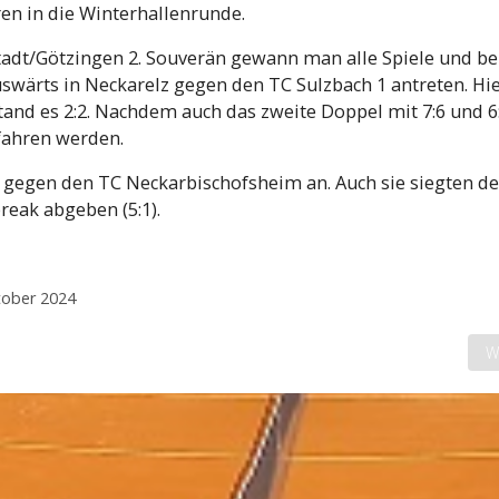
en in die Winterhallenrunde.
adt/Götzingen 2. Souverän gewann man alle Spiele und be
wärts in Neckarelz gegen den TC Sulzbach 1 antreten. Hie
and es 2:2. Nachdem auch das zweite Doppel mit 7:6 und 6
efahren werden.
gegen den TC Neckarbischofsheim an. Auch sie siegten de
eak abgeben (5:1).
ktober 2024
Nä
W