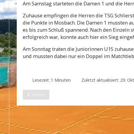
Am Samstag starteten die Damen 1 und die Herr
Zuhause empfingen die Herren die TSG Schlierst
die Punkte in Mosbach. Die Damen 1 mussten aus
es bis zum Schluß spannend. Nach den Einzeln st
erfolgreich war, konnte auch hier ein Sieg eing
Am Sonntag traten die Juniorinnen U15 zuhause 
und mussten dabei nur ein Doppel im Matchtiebr
Lesezeit: 1 Minuten
Zuletzt aktualisiert: 29. O
Vorheriger Beitrag: Souveräner Start der Damen 2
Zurück