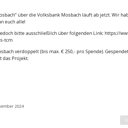
bach" über die Volksbank Mosbach läuft ab jetzt. Wir ha
n euch alle!
edoch bitte ausschließlich über folgenden Link:
https://ww
us-tcm
bach verdoppelt (bis max. € 250,- pro Spende). Gespende
 das Projekt.
November 2024
N
W