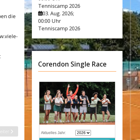
Tenniscamp 2026
03. Aug. 2026
;
ben die
00:00 Uhr
Tenniscamp 2026
w.viele-
t
Corendon Single Race
ächster Beitrag: Sieg und Niederlage
eiter