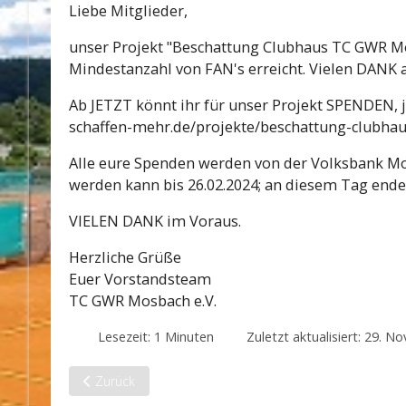
Liebe Mitglieder,
unser Projekt "Beschattung Clubhaus TC GWR Mos
Mindestanzahl von FAN's erreicht. Vielen DANK a
Ab JETZT könnt ihr für unser Projekt SPENDEN, j
schaffen-mehr.de/projekte/beschattung-clubha
Alle eure Spenden werden von der Volksbank Mos
werden kann bis 26.02.2024; an diesem Tag endet
VIELEN DANK im Voraus.
Herzliche Grüße
Euer Vorstandsteam
TC GWR Mosbach e.V.
Lesezeit: 1 Minuten
Zuletzt aktualisiert: 29. 
Vorheriger Beitrag: Tennis am Wochenende
Zurück