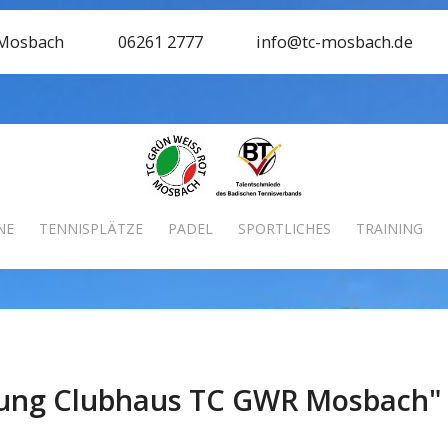
 Mosbach
06261 2777
info@tc-mosbach.de
NE
TENNISPLÄTZE
PADEL
SPORTLICHES
TRAINING
tung Clubhaus TC GWR Mosbach"