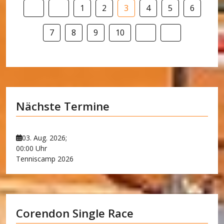
1
2
3
4
5
6
7
8
9
10
Nächste Termine
03. Aug. 2026
;
00:00 Uhr
Tenniscamp 2026
Corendon Single Race