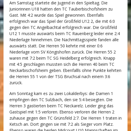
Am Samstag startete die Jugend in den Spieltag. Die
Juniorinnen U18 hatten den TC Tauberbischofsheim zu
Gast. Mit 4:2 wurde das Spiel gewonnen. Ebenfalls
erfolgreich war das Spiel der Großfeld U12 2, die mit 6:0
gegen den TC Angelbachtal erfolgreich war. Die Großfeld
U12 1 musste auswärts beim TC Rauenberg leider eine 2:4
Niederlage hinnehmen. Die Nachmittagsspiele fanden alle
auswärts statt. Die Herren 50 kehrte mit einer 0:6
Niederlage vom SV Köngishofen zurück. Die Herren 55 2
waren mit 7:2 beim TC SG Heidelberg erfolgreich. Knapp
mit 4:5 geschlagen mussten sich die Herren 40 beim TC
Neckarbischofsheim geben. Ebenfallls ohne Punkte kehrten
die Herren 55 1 von der TSG Bruchsal nach einem 3:6
zurück.
Am Sonntag kam es zu zwei Lokalderbys: die Damen 1
empfingen den TC Sulzbach, den sie 5:4 besiegten. Die
Herren 3 gastierten beim TC Neckarelz. Leider ging das
Gastspiel mit 1:5 verloren. Ebenso verloren die Herren 2
zuhause gegen den TC Grünsfeld 2:7. Die Herren 1 traten in
Ketsch an. Dort gingen sie mit 7:2 als Sieger vom Platz.
Ebenso waren die beiden Midcourt U10 Mannschaften im