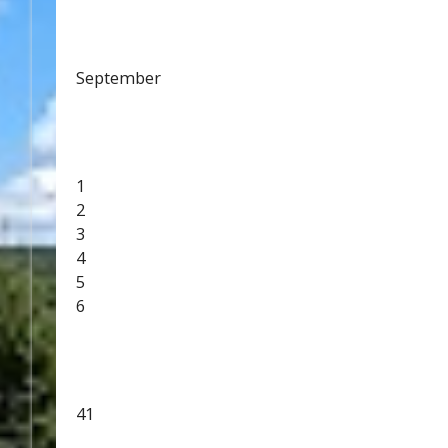
September
1
2
3
4
5
6
41