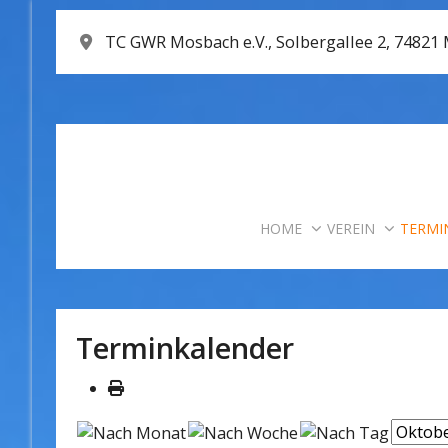
TC GWR Mosbach e.V., Solbergallee 2, 74821
HOME
VEREIN
TERMI
Terminkalender